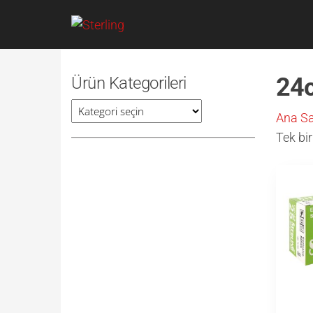
İçeriğe
Sterling
Yeni
geç
24c
Ürün Kategorileri
Ana S
Tek bir