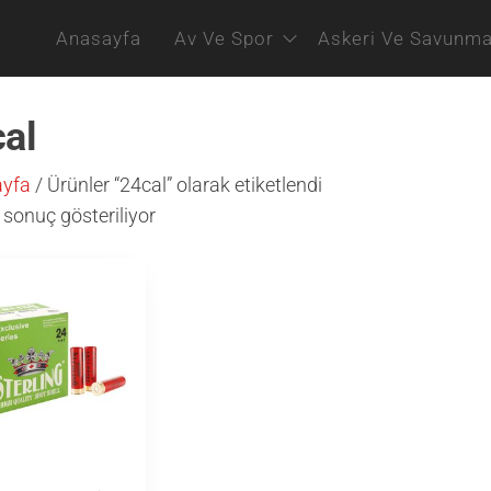
Anasayfa
Av Ve Spor
Askeri Ve Savunm
al
ayfa
/ Ürünler “24cal” olarak etiketlendi
 sonuç gösteriliyor