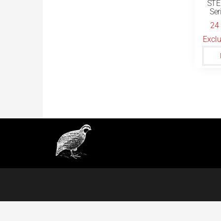
STE
Ser
24
Exclu