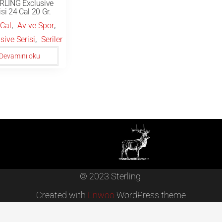
RLING Exclusive
isi 24 Cal 20 Gr.
,
,
 Cal
Av ve Spor
,
sive Serisi
Seriler
Devamını oku
© 2023 Sterling
Created with
Enwoo
WordPress theme