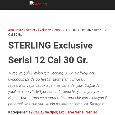
İçeriğe
Sterling
Yeni
geç
Ana Sayfa
/
Seriler
/
Exclusive Serisi
/ STERLING Exclusive Serisi 12
Cal 30 Gr.
STERLING Exclusive
Serisi 12 Cal 30 Gr.
Turaç ve çulluk avları için Sterling 30 Gr. av fişeği çok
uygundur. Bir de bu fişeğin saçmaları yumuşak,
tapası Bior veya çabuk açan ise daha da iyidir. Dağlarda
yapılan uzun yürüyüşler sonunda ikinci bir şansa yer yoktur.
Kapsül, barut, tapa ve saçma mükemmel bir kombinasyon ile
patlamalı ve uzun yürüyüşün mükafatı alınmalıdır. Rastgele…
Kategoriler:
12 Cal
,
Av ve Spor
,
Exclusive Serisi
,
Seriler